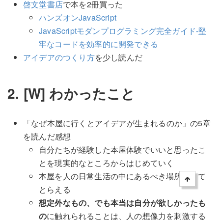
啓文堂書店
で本を2冊買った
ハンズオンJavaScript
JavaScriptモダンプログラミング完全ガイド-堅
牢なコードを効率的に開発できる
アイデアのつくり方
を少し読んだ
2. [W] わかったこと
「なぜ本屋に行くとアイデアが生まれるのか」の5章
を読んだ感想
自分たちが経験した本屋体験でいいと思ったこ
とを現実的なところからはじめていく
本屋を人の日常生活の中にあるべき場所として
とらえる
想定外なもの、でも本当は自分が欲しかったも
の
に触れられることは、人の想像力を刺激する