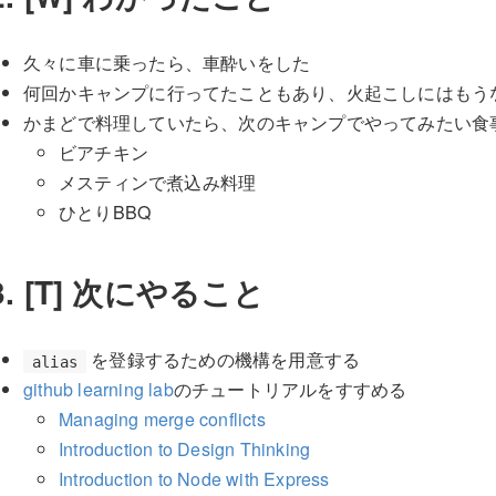
久々に車に乗ったら、車酔いをした
何回かキャンプに行ってたこともあり、火起こしにはもう
かまどで料理していたら、次のキャンプでやってみたい食
ビアチキン
メスティンで煮込み料理
ひとりBBQ
3. [T] 次にやること
を登録するための機構を用意する
alias
github learning lab
のチュートリアルをすすめる
Managing merge conflicts
Introduction to Design Thinking
Introduction to Node with Express